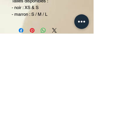
Tailles disponibles :
- noir : XS & S
- marron : S / M / L