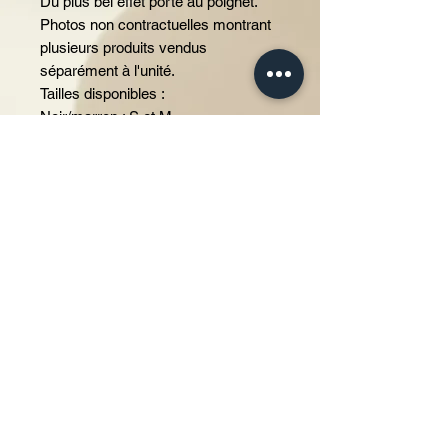
Du plus bel effet porté au poignet.
Photos non contractuelles montrant
plusieurs produits vendus
séparément à l'unité.
Tailles disponibles :
Noir/marron : S et M
Naturel : S et M/L
Marron/rouge : S et M
Noir/rouge : S
Modèle et taille choisie à préciser en
commentaire au panier.