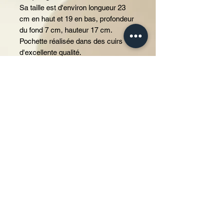
Sa taille est d'environ longueur 23
cm en haut et 19 en bas, profondeur
du fond 7 cm, hauteur 17 cm.
Pochette réalisée dans des cuirs
d'excellente qualité.
Photos non contractuelles montrant
plusieurs produits vendus
séparément à l'unité.
Origine matières cuir de veau et/ou
agneau origine France et/ou Italie,
tissus fabrication Grèce.