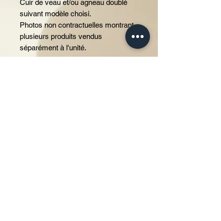
Cuir de veau et/ou agneau doublé
suivant modèle choisi.
Photos non contractuelles montrant
plusieurs produits vendus
séparément à l'unité.