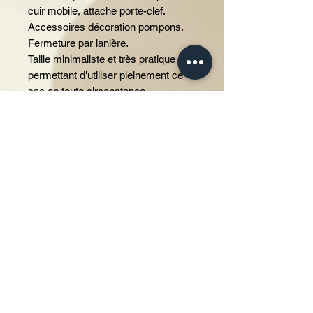
cuir mobile, attache porte-clef.
Accessoires décoration pompons.
Fermeture par lanière.
Taille minimaliste et très pratique
permettant d'utiliser pleinement ce
sac en toute circonstance.
Autre couleur disponible sur notre
site.
Modèle réalisé avec des matières
d'excellente qualité, origine cuir de
veau et/ou agneau origine France
et/ou Italie.
Photos non contractuelles montrant
plusieurs produits vendus
séparément à l'unité. Produit de
maroquinerie unique fait main.
Photos non contractuelles montrant
plusieurs produits vendus
séparément à l'unité.